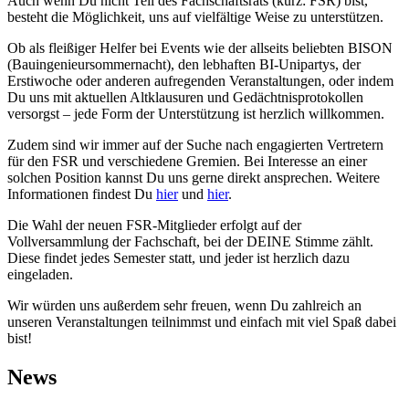
Auch wenn Du nicht Teil des Fachschaftsrats (kurz: FSR) bist,
besteht die Möglichkeit, uns auf vielfältige Weise zu unterstützen.
Ob als fleißiger Helfer bei Events wie der allseits beliebten BISON
(Bauingenieursommernacht), den lebhaften BI-Unipartys, der
Erstiwoche oder anderen aufregenden Veranstaltungen, oder indem
Du uns mit aktuellen Altklausuren und Gedächtnisprotokollen
versorgst – jede Form der Unterstützung ist herzlich willkommen.
Zudem sind wir immer auf der Suche nach engagierten Vertretern
für den FSR und verschiedene Gremien. Bei Interesse an einer
solchen Position kannst Du uns gerne direkt ansprechen. Weitere
Informationen findest Du
hier
und
hier
.
Die Wahl der neuen FSR-Mitglieder erfolgt auf der
Vollversammlung der Fachschaft, bei der DEINE Stimme zählt.
Diese findet jedes Semester statt, und jeder ist herzlich dazu
eingeladen.
Wir würden uns außerdem sehr freuen, wenn Du zahlreich an
unseren Veranstaltungen teilnimmst und einfach mit viel Spaß dabei
bist!
News