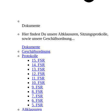
Dokumente
Hier findest Du unsere Altklausuren, Sitzungsprotkolle,
sowie unsere Geschäftsordnung...
Dokumente
Geschäftsordnung
Protokolle
15. FSR
14. FSR
13. FSR
12. FSR
11. FSR
10. FSR
9. FSR
8. FSR
7. FSR
6. FSR
5. FSR
Altklausuren