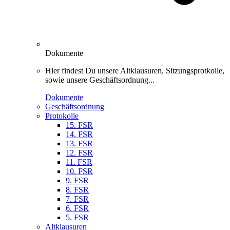
Dokumente
Hier findest Du unsere Altklausuren, Sitzungsprotkolle,
sowie unsere Geschäftsordnung...
Dokumente
Geschäftsordnung
Protokolle
15. FSR
14. FSR
13. FSR
12. FSR
11. FSR
10. FSR
9. FSR
8. FSR
7. FSR
6. FSR
5. FSR
Altklausuren