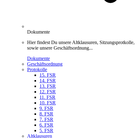
Dokumente
Hier findest Du unsere Altklausuren, Sitzungsprotkolle,
sowie unsere Geschäftsordnung...
Dokumente
Geschäftsordnung
Protokolle
15. FSR
14. FSR
13. FSR
12. FSR
11. FSR
10. FSR
9. FSR
8. FSR
7. FSR
6. FSR
5. FSR
Altklausuren